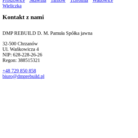
Proszowice
Skawina
Tarnów
Trzebinia
Wadowice
Wieliczka
Kontakt z nami
DMP REBUILD D. M. Pamuła Spółka jawna
32-500 Chrzanów
Ul. Wańkowicza 4
NIP: 628-228-26-26
Regon: 388515321
+48 729 850 858
biuro@dmprebuild.pl