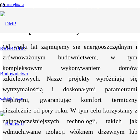
Strona główna
Termomodernizacja domów i naprawa dachów po kunach – Myślenice
Termomodernizacja domów i naprawa
dachów po kunach – Myślenice
Od wielu lat zajmujemy się energooszczędnym i
zrównoważonym budownictwem, w tym
kompleksowym wykonywaniem domów
szkieletowych. Nasze projekty wyróżniają się
wytrzymałością i doskonałymi parametrami
cieplnymi, gwarantując komfort termiczny
niezależnie od pory roku. W tym celu korzystamy z
najnowocześniejszych technologii, takich jak
wdmuchiwanie izolacji włóknem drzewnym lub