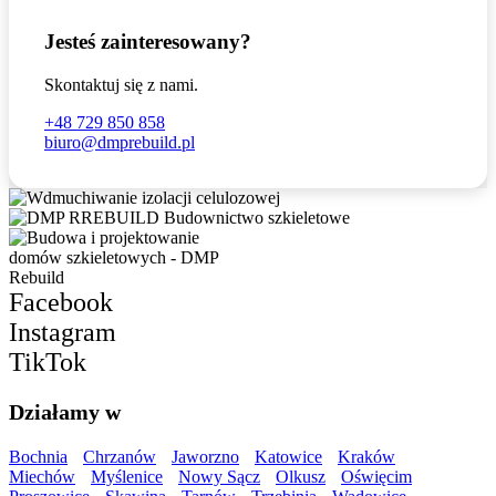
Jesteś zainteresowany?
Skontaktuj się z nami.
+48 729 850 858
biuro@dmprebuild.pl
Facebook
Instagram
TikTok
Działamy w
Bochnia
Chrzanów
Jaworzno
Katowice
Kraków
Miechów
Myślenice
Nowy Sącz
Olkusz
Oświęcim