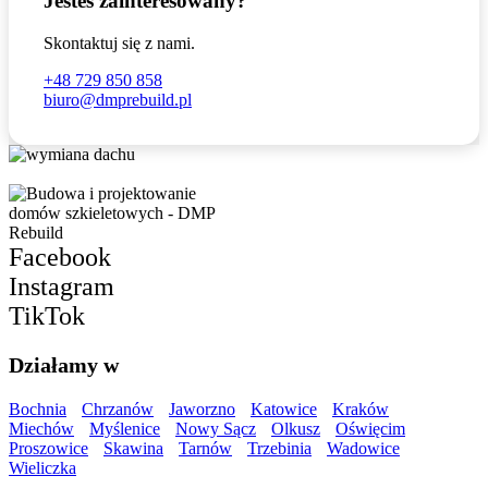
Jesteś zainteresowany?
Skontaktuj się z nami.
+48 729 850 858
biuro@dmprebuild.pl
Facebook
Instagram
TikTok
Działamy w
Bochnia
Chrzanów
Jaworzno
Katowice
Kraków
Miechów
Myślenice
Nowy Sącz
Olkusz
Oświęcim
Proszowice
Skawina
Tarnów
Trzebinia
Wadowice
Wieliczka